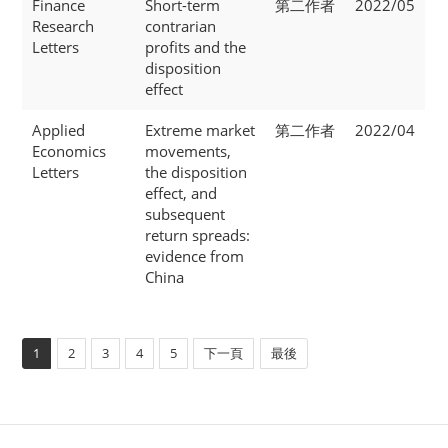
Finance
Short-term
第二作者
2022/05
Research
contrarian
Letters
profits and the
disposition
effect
Applied
Extreme market
第二作者
2022/04
Economics
movements,
Letters
the disposition
effect, and
subsequent
return spreads:
evidence from
China
1
2
3
4
5
下一頁
最後