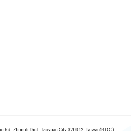
d., Zhongli Dist., Taoyuan City 320312, Taiwan(R.O.C.)