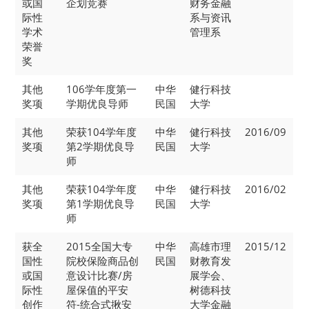
或国
企划竞赛
财务金融
际性
系与资讯
学术
管理系
荣誉
奖
其他
106学年度第一
中华
健行科技
奖项
学期优良导师
民国
大学
其他
荣获104学年度
中华
健行科技
2016/09
奖项
第2学期优良导
民国
大学
师
其他
荣获104学年度
中华
健行科技
2016/02
奖项
第1学期优良导
民国
大学
师
获全
2015全国大专
中华
高雄市理
2015/12
国性
院校保险商品创
民国
财教育发
或国
意设计比赛/房
展学会、
际性
屋保值的平安
树德科技
创作
符-统合式揪安
大学金融