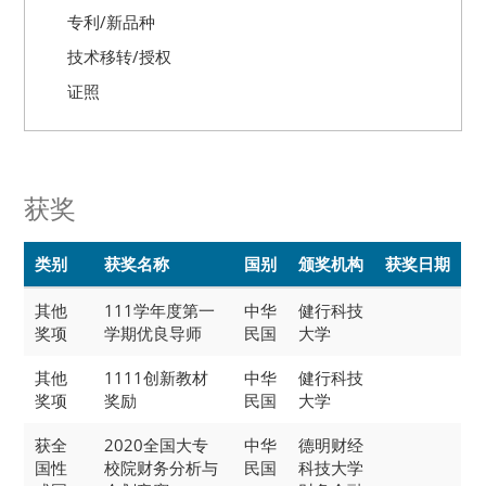
专利/新品种
技术移转/授权
证照
获奖
类别
获奖名称
国别
颁奖机构
获奖日期
其他
111学年度第一
中华
健行科技
奖项
学期优良导师
民国
大学
其他
1111创新教材
中华
健行科技
奖项
奖励
民国
大学
获全
2020全国大专
中华
德明财经
国性
校院财务分析与
民国
科技大学