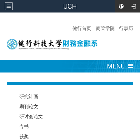
UCH
:::
健行首页
商管学院
行事历
:::
MENU
:::
研究计画
期刊论文
研讨会论文
专书
获奖