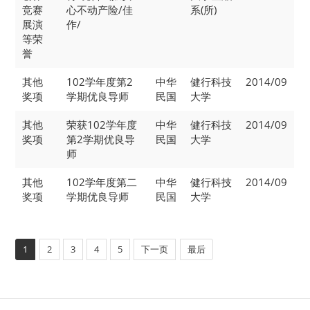
竞赛
心不动产险/佳
系(所)
展演
作/
等荣
誉
其他
102学年度第2
中华
健行科技
2014/09
奖项
学期优良导师
民国
大学
其他
荣获102学年度
中华
健行科技
2014/09
奖项
第2学期优良导
民国
大学
师
其他
102学年度第二
中华
健行科技
2014/09
奖项
学期优良导师
民国
大学
1
2
3
4
5
下一页
最后