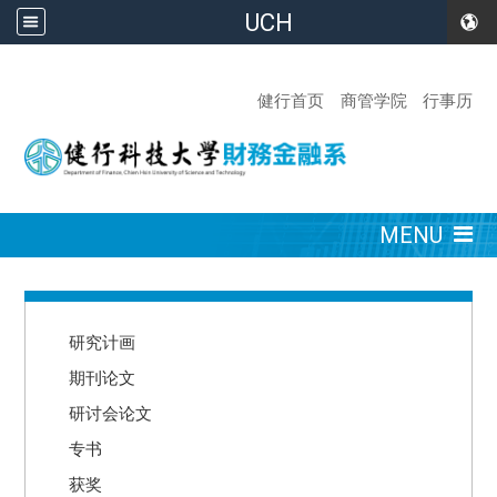
UCH
:::
健行首页
商管学院
行事历
:::
MENU
:::
研究计画
期刊论文
研讨会论文
专书
获奖