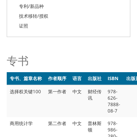
专利/新品种
技术移转/授权
证照
专书
专书、篇章名称
作者顺序
语言
出版社
ISBN
出版
选择权关键100
第一作者
中文
财经传
978-
讯
626-
7888-
08-7
商用统计学
第二作者
中文
普林斯
978-
顿
986-
280-