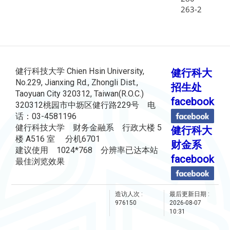
263-2
健行科技大学 Chien Hsin University,
健行科大
No.229, Jianxing Rd., Zhongli Dist.,
招生处
Taoyuan City 320312, Taiwan(R.O.C.)
facebook
320312桃园市中坜区健行路229号 电
话：03-4581196
健行科技大学 财务金融系 行政大楼 5
健行科大
楼 A516 室 分机6701
财金系
建议使用 1024*768 分辨率已达本站
facebook
最佳浏览效果
造访人次 :
最后更新日期 :
976150
2026-08-07
10:31