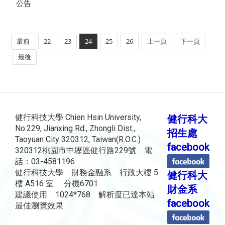
公告
最前
22
23
24
25
26
上一頁
下一頁
最後
健行科技大學 Chien Hsin University,
健行科大
No.229, Jianxing Rd., Zhongli Dist.,
招生處
Taoyuan City 320312, Taiwan(R.O.C.)
facebook
320312桃園市中壢區健行路229號 電
話：03-4581196
健行科技大學 財務金融系 行政大樓 5
健行科大
樓 A516 室 分機6701
財金系
建議使用 1024*768 解析度已達本站
facebook
最佳瀏覽效果