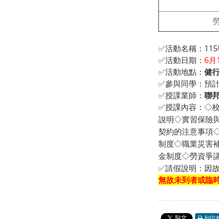
✅活動名稱：11
✅活動日期：
6月
✅活動地點：
健行
✅參與同學：預計
✅授課業師：
聯
✅授課內容：
◇
說明◇實習保險
契約的注意事項
制度◇職業災害
金制度◇勞資爭
✅請假說明：
因故
無故
未到者或臨
列印