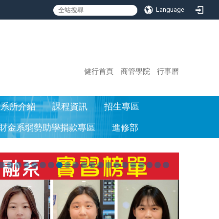
Language
:::
健行首頁
商管學院
行事曆
系所介紹
課程資訊
招生專區
財金系弱勢助學捐款專區
進修部