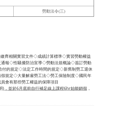
勞動法令(三)
◇繳齊相關實習文件◇成績計算標準◇實習勞動權益
災通報◇性騷擾防治宣導
◇勞動法規概論◇簽訂勞動
給付的規定◇法定工作時間的規定◇新舊制勞工退休
請假規定◇大量解雇勞工法◇勞工保險制度◇國民年
裁員會有那些勞工權益的保障項目
明)
，並於6月底前自行補足線上課程6hr始能銷假
，