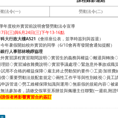
課程錄影連結
勞動法令(一)
勞動法令(二)
5學年度校外實習前說明會暨勞動法令宣導
17日(三)與
6月24日(三)
下午13-16點
科大行政大樓A521（
會排座位表，並準時簽到與簽退）
今年暑假開始校外實習的同學（6/10會再寄發開會通知提醒）
邦銀行人事部林曉錚協理
校外實習課程實習期間說明◇實習生的義務與權益◇離退與轉換
與理賠◇實習減收雜費說明◇實習爭議處理◇緊急意外事故或職
◇試用不合格的權益保障◇雇主終止勞動契約要件◇工資/加班費
補償◇重要勞動法規配套規定◇兩性工作平等與性別岐視◇員工
議申訴管道◇勞工維權保障知識與運用◇無薪假的規範內容◇被
無法參加者，請繳交假單至系辦並與佩珊主任聯繫(一週前,附證
時請假者將影響實習合約簽訂
本頁