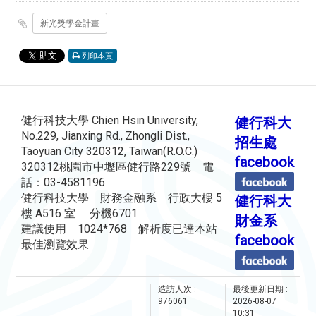
新光獎學金計畫
列印本頁
健行科技大學 Chien Hsin University,
健行科大
No.229, Jianxing Rd., Zhongli Dist.,
招生處
Taoyuan City 320312, Taiwan(R.O.C.)
facebook
320312桃園市中壢區健行路229號 電
話：03-4581196
健行科技大學 財務金融系 行政大樓 5
健行科大
樓 A516 室 分機6701
財金系
建議使用 1024*768 解析度已達本站
facebook
最佳瀏覽效果
造訪人次 :
最後更新日期 :
976061
2026-08-07
10:31