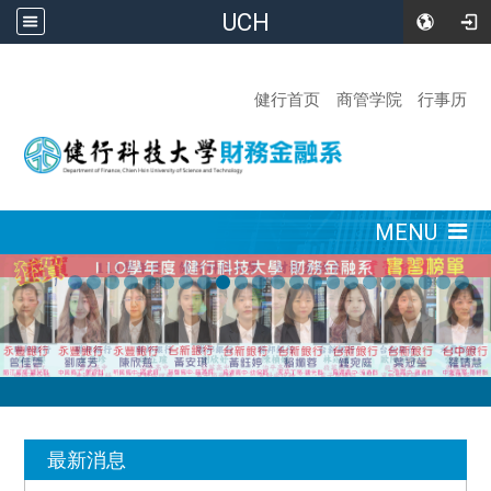
UCH
:::
健行首页
商管学院
行事历
:::
MENU
:::
最新消息