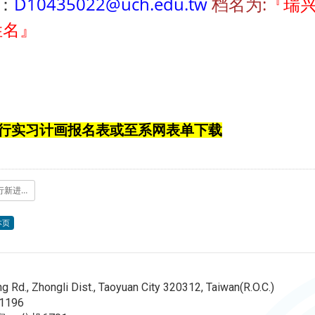
：
D10435022@uch.edu.tw
档名为:
『瑞兴
姓名』
行实习计画报名表或至系网表单下载
141226_瑞兴银行新进人员履历表.doc
本页
d., Zhongli Dist., Taoyuan City 320312, Taiwan(R.O.C.)
196