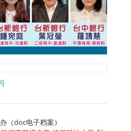
习
办（doc电子档案）