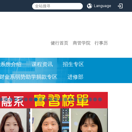
Language
:::
健行首页
商管学院
行事历
系所介绍
课程资讯
招生专区
财金系弱势助学捐款专区
进修部