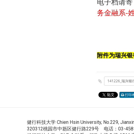
电子档请寄
务金融系-
附件为瑞兴银
打印
健行科技大学 Chien Hsin University, No.229, Jianxing R
320312桃园市中坜区健行路229号 电话：03-4581