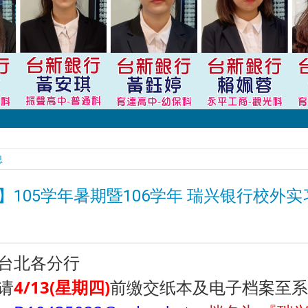
息
】105学年暑期暨106学年 瑞兴银行校外实
台北各分行
请
4/13(星期四)
前缴交纸本及电子档案至系