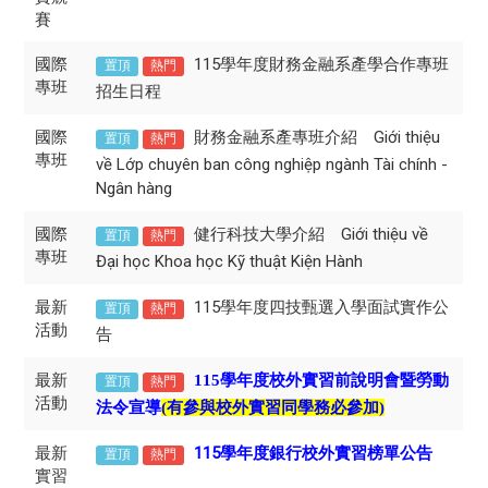
賽
國際
115學年度財務金融系產學合作專班
置頂
熱門
專班
招生日程
國際
財務金融系產專班介紹 Giới thiệu
置頂
熱門
專班
về Lớp chuyên ban công nghiệp ngành Tài chính -
Ngân hàng
國際
健行科技大學介紹 ​Giới thiệu về
置頂
熱門
專班
Đại học Khoa học Kỹ thuật Kiện Hành
最新
115學年度四技甄選入學面試實作公
置頂
熱門
活動
告
最新
115學年度校外實習前說明會暨勞動
置頂
熱門
活動
法令宣導
(有參與校外實習同學務必參加)
最新
115學年度銀行校外實習榜單公告
置頂
熱門
實習