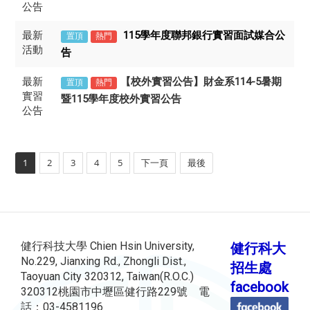
公告
最新
115學年度聯邦銀行實習面試媒合公
置頂
熱門
活動
告
最新
​【校外實習公告】財金系114-5暑期
置頂
熱門
實習
暨115學年度校外實習公告
公告
1
2
3
4
5
下一頁
最後
健行科技大學 Chien Hsin University,
健行科大
No.229, Jianxing Rd., Zhongli Dist.,
招生處
Taoyuan City 320312, Taiwan(R.O.C.)
facebook
320312桃園市中壢區健行路229號 電
話：03-4581196