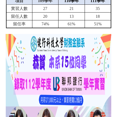
項目
109
學年
110
學年
111
學年
實習人數
27
21
35
留任人數
20
13
18
留任率
74%
61%
51%