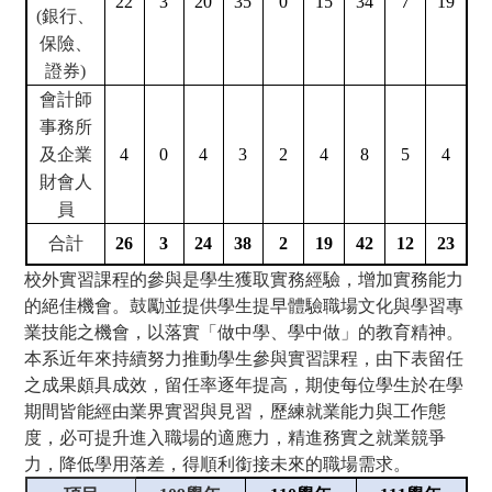
22
3
20
35
0
15
34
7
19
(銀行、
保險、
證券)
會計師
事務所
及企業
4
0
4
3
2
4
8
5
4
財會人
員
合計
26
3
24
38
2
19
42
12
23
校外實習課程的參與是學生獲取實務經驗，增加實務能力
的絕佳機會。鼓勵並提供學生提早體驗職場文化與學習專
業技能之機會，以落實「做中學、學中做」的教育精神。
本系近年來持續努力推動學生參與實習課程，由下表留任
之成果頗具成效，留任率逐年提高，期使每位學生於在學
期間皆能經由業界實習與見習，歷練就業能力與工作態
度，必可提升進入職場的適應力，精進務實之就業競爭
力，降低學用落差，得順利銜接未來的職場需求。