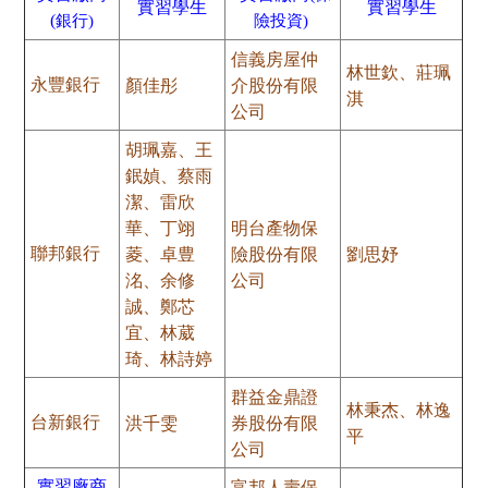
實習學生
實習學生
(
銀行)
險投資)
信義房屋仲
林世欽、莊珮
顏佳彤
介股份有限
永豐銀行
淇
公司
胡珮嘉、王
鈱媜、蔡雨
潔、雷欣
華、丁翊
明台產物保
菱、卓豊
險股份有限
劉思妤
聯邦銀行
洺、余修
公司
誠、鄭芯
宜、林葳
琦、林詩婷
群益金鼎證
林秉杰、林逸
洪千雯
券股份有限
台新銀行
平
公司
富邦人壽保
實習廠商