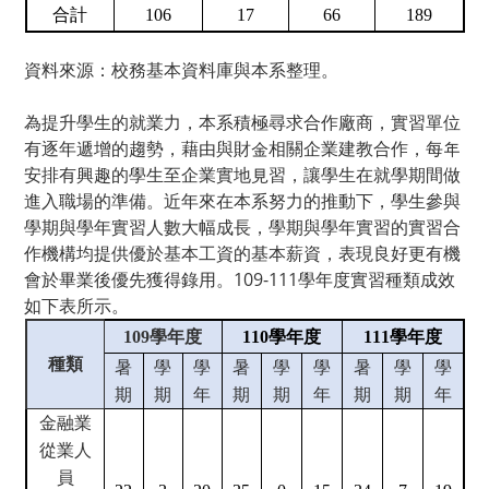
合計
106
17
66
189
資料來源：校務基本資料庫與本系整理。
為提升學生的就業力，本系積極尋求合作廠商，實習單位
有逐年遞增的趨勢，藉由與財金相關企業建教合作，每年
安排有興趣的學生至企業實地見習，讓學生在就學期間做
進入職場的準備。近年來在本系努力的推動下，學生參與
學期與學年實習人數大幅成長，學期與學年實習的實習合
作機構均提供優於基本工資的基本薪資，表現良好更有機
會於畢業後優先獲得錄用。109-111學年度實習種類成效
如下表所示。
10
9
學年度
1
10
學年度
1
11
學年度
種類
暑
學
學
暑
學
學
暑
學
學
期
期
年
期
期
年
期
期
年
金融業
從業人
員