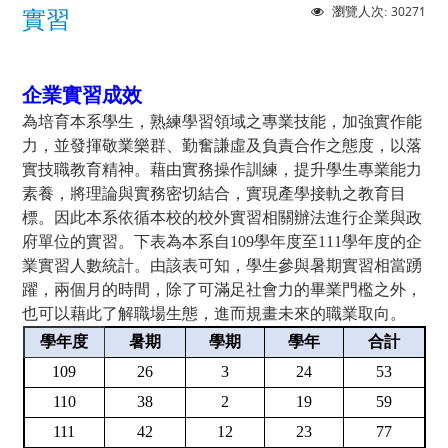
30271
瀏覽人次:
實習
企業實習成效
為培育本系學生，熟練學習領域之專業技能，加強實作能
力，並發揮敬業樂群、勤奮謙虛及負責合作之態度，以落
實技職教育精神。藉由實務操作訓練，提升學生專業能力
素養，將理論與實務密切結合，實現產學接軌之教育目
標。因此本系依循本校的校外實習相關辦法進行企業與政
府單位的實習。下表為本系自109學年度至111學年度的企
業實習人數統計。由該表可知，學生參與暑期實習相當踴
躍，兩個月的時間，除了可滿足社會力的畢業門檻之外，
也可以藉此了解職場生態，進而規畫未來的職業取向。
學年度
暑期
學期
學年
合計
109
26
3
24
53
110
38
2
19
59
111
42
12
23
77