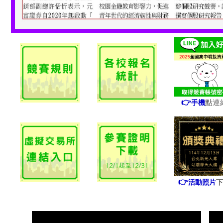
點
連
👉
手機
👉
活動照片