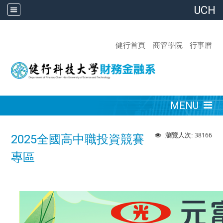
UCH
:::
健行首頁
商管學院
行事曆
:::
MENU
38166
瀏覽人次:
2025全國高中職投資競賽
專區