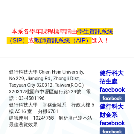
本系各學年課程標準請由
學生資訊系統
（SIP）
或
教師資訊系統（AIP）
進入！
健行科技大學 Chien Hsin University,
健行科大
No.229, Jianxing Rd., Zhongli Dist.,
招生處
Taoyuan City 320312, Taiwan(R.O.C.)
facebook
320312桃園市中壢區健行路229號 電
話：03-4581196
健行科技大學 財務金融系 行政大樓 5
健行科大
樓 A516 室 分機6701
財金系
建議使用 1024*768 解析度已達本站
facebook
最佳瀏覽效果