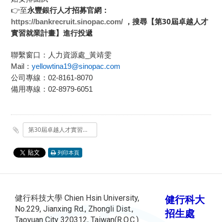
👉
至
永豐銀行人才招募官網：
，搜尋【第30屆卓越人才
https://bankrecruit.sinopac.com/
實習就業計畫】進行投遞
聯繫窗口：人力資源處
_
黃靖雯
Mail
：
yellowtina19@sinopac.com
公司專線：
02-8161-8070
備用專線：
02-8979-6051
第30屆卓越人才實習計畫.pdf
列印本頁
健行科技大學 Chien Hsin University,
健行科大
No.229, Jianxing Rd., Zhongli Dist.,
招生處
Taoyuan City 320312, Taiwan(R.O.C.)