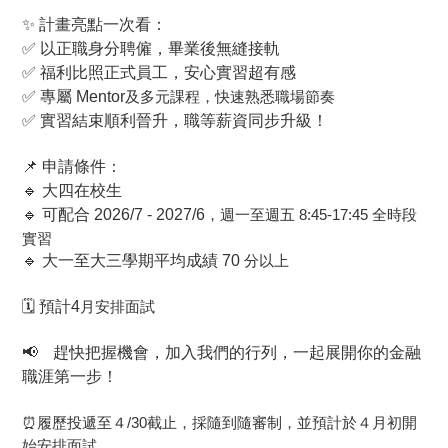
✨
計畫亮點一次看：
✅
以正職身分聘僱，畢業後無縫接軌
✅
福利比照正式員工，安心實習超有感
✅
專屬 Mentor
及多元課程，快速熟悉職場節奏
✅
實習結束順利晉升，職等薪資同步升級！
📌
申請條件：
🔹
大四在校生
全時段
🔹
可配合 2026/7 - 2027/6
，週一至週五 8:45-17:45
實習
🔹
大一至大三學期平均成績 70
分以上
🗓️
預計4
月安排面試
📢
趕快把握機會，加入我們的行列，一起展開你的金融
職涯第一步！
截止，
⏰
履歷投遞至４/30
採隨到隨審制，並預計於４月初開
始安排面試