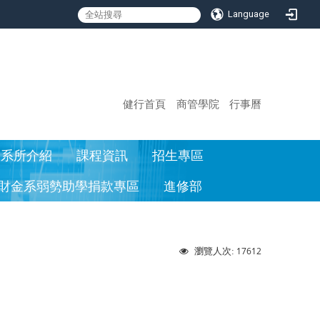
Language
:::
健行首頁
商管學院
行事曆
系所介紹
課程資訊
招生專區
財金系弱勢助學捐款專區
進修部
17612
瀏覽人次: