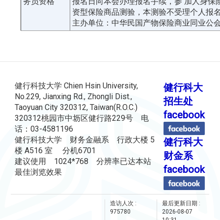
务员资格
报名日向本会办理报名手续，参 加人身保
资型保险商品测验，本测验不受理个人报
主办单位：中华民国产物保险商业同业公
健行科技大学 Chien Hsin University,
健行科大
No.229, Jianxing Rd., Zhongli Dist.,
招生处
Taoyuan City 320312, Taiwan(R.O.C.)
facebook
320312桃园市中坜区健行路229号 电
话：03-4581196
健行科技大学 财务金融系 行政大楼 5
健行科大
楼 A516 室 分机6701
财金系
建议使用 1024*768 分辨率已达本站
facebook
最佳浏览效果
造访人次 :
最后更新日期 :
975780
2026-08-07
10:31