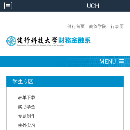
UCH
:::
健行首页
商管学院
行事历
:::
MENU
:::
学生专区
表单下载
奖助学金
专题制作
校外实习