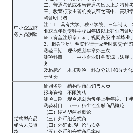
二、普通考试或相当普通考试以上之特种
三、教育行政主管机关认可之高中、高职
格证明书者。
注：1、具有大学、独立学院、三年制或二
中小企业财
业或五年制专科学校四年级以上肄业有证
务人员测验
证（有盖注册章）者，视同高级 中学毕业
2、相关学历证明资料请于应考时缴交予监
测验日期：现今规划年举办三次
测验科目：一、中小企业财务资源与法规 
务
及格标准：本项测验二科总分达140分为
于60分。
证照名称：结构型商品销售人员
报考资格：不限资格
测验日期：现今规划为每年上半年度、下
测验科目：（一）衍生性金融商品概论
（二）结构型商品概论
结构型商品
（三）外币组合式商
销售人员资
（四）外汇市场理论与实务
格
（五）外币组合式商品案例