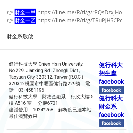
👉
財金一甲
https://line.me/R/ti/g/rPQsDzxjHo
👉
財金一乙
https://line.me/R/ti/g/TRuPJH5CPc
財金系敬啟
健行科技大學 Chien Hsin University,
健行科大
No.229, Jianxing Rd., Zhongli Dist.,
招生處
Taoyuan City 320312, Taiwan(R.O.C.)
facebook
320312桃園市中壢區健行路229號 電
話：03-4581196
健行科技大學 財務金融系 行政大樓 5
健行科大
樓 A516 室 分機6701
財金系
建議使用 1024*768 解析度已達本站
facebook
最佳瀏覽效果