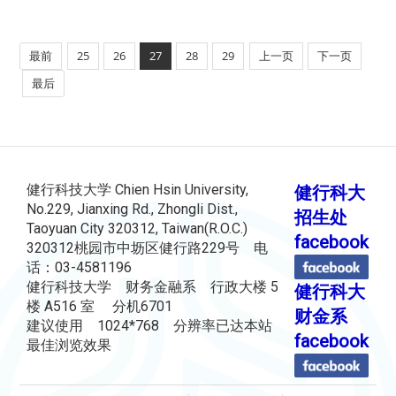
最前
25
26
27
28
29
上一页
下一页
最后
健行科技大学 Chien Hsin University,
健行科大
No.229, Jianxing Rd., Zhongli Dist.,
招生处
Taoyuan City 320312, Taiwan(R.O.C.)
facebook
320312桃园市中坜区健行路229号 电
话：03-4581196
健行科技大学 财务金融系 行政大楼 5
健行科大
楼 A516 室 分机6701
财金系
建议使用 1024*768 分辨率已达本站
facebook
最佳浏览效果