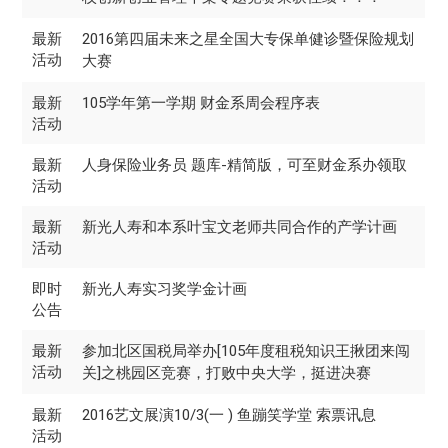
最新
2016第四届未来之星全国大专保单健诊暨保险规划
活动
大赛
最新
105学年第一学期 财金系周会程序表
活动
最新
人身保险业务员 题库-精简版，可至财金系办领取
活动
最新
新光人寿和本系叶宝文老师共同合作的产学计画
活动
即时
新光人寿实习奖学金计画
公告
最新
参加北区国税局举办[105年度租税知识王揪团来闯
活动
关]之桃园区竞赛，打败中央大学，挺进决赛
最新
2016艺文展演10/3(一 ) 鱼蹦笑学堂 索票讯息
活动