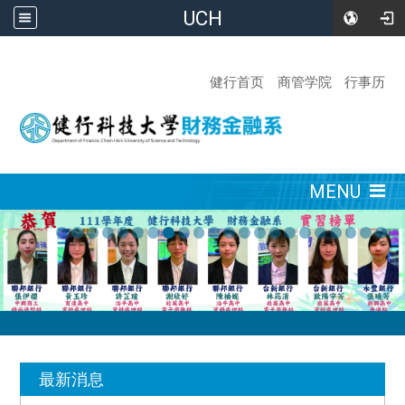
UCH
:::
健行首页
商管学院
行事历
:::
MENU
:::
最新消息